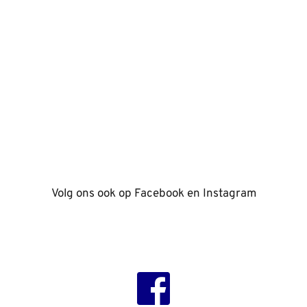
Open Ma - Vrij
08:00 - 17:00
Heeft u hulp nodig?
info@jimminkkolhorn.nl
Volg ons ook op Facebook en Instagram