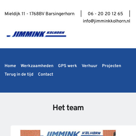
Mieldijk 11 - 1768BV Barsingerhorn     |     06 - 20 20 12 65     | 
info@jimminkkolhorn.nl
Home
Werkzaamheden
GPS werk
Verhuur
Projecten
Terug in de tijd
Contact
Het team